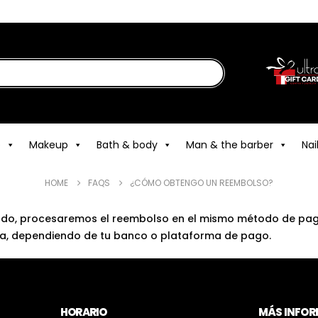
e
Makeup
Bath & body
Man & the barber
Nai
HOME
FAQS
¿CÓMO OBTENGO UN REEMBOLSO?
tado, procesaremos el reembolso en el mismo método de pago 
nta, dependiendo de tu banco o plataforma de pago.
HORARIO
MÁS INFO