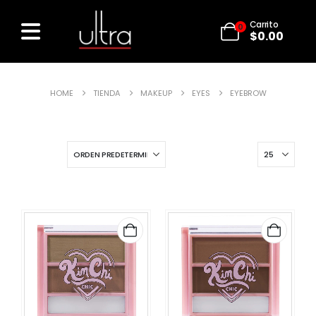
Carrito
0
$
0.00
HOME
TIENDA
MAKEUP
EYES
EYEBROW