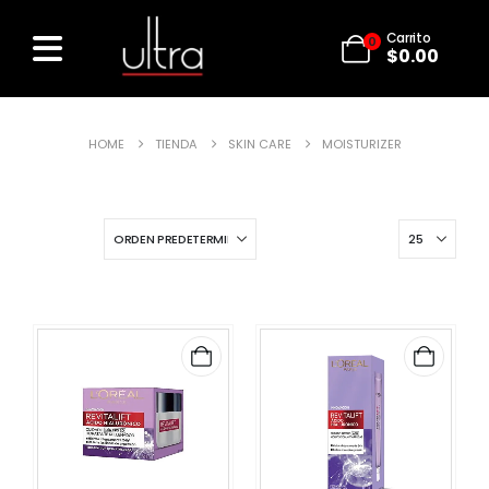
Carrito
0
$
0.00
HOME
TIENDA
SKIN CARE
MOISTURIZER