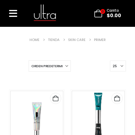
Carrito
0
$
0.00
HOME
TIENDA
SKIN CARE
PRIMER