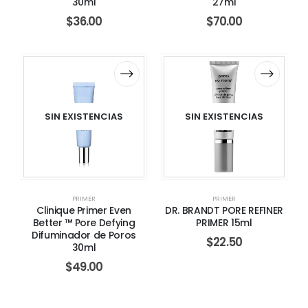
30ml
27ml
$
36.00
$
70.00
SIN EXISTENCIAS
SIN EXISTENCIAS
PRIMER
PRIMER
Clinique Primer Even
DR. BRANDT PORE REFINER
Better ™ Pore Defying
PRIMER 15ml
Difuminador de Poros
$
22.50
30ml
$
49.00