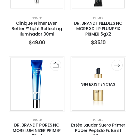
PRIMER
PRIMER
Clinique Primer Even
DR. BRANDT NEEDLES NO
Better ™ Light Reflecting
MORE 3D LIP PLUMPFIX
Iluminador 30ml
PRIMER 5gX2
$
49.00
$
35.10
SIN EXISTENCIAS
PRIMER
PRIMER
DR. BRANDT PORES NO
Estée Lauder Suero Primer
MORE LUMINIZER PRIMER
Poder Péptido Futurist