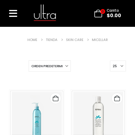
Carrito
0
$
0.00
HOME
TIENDA
SKIN CARE
MICELLAR