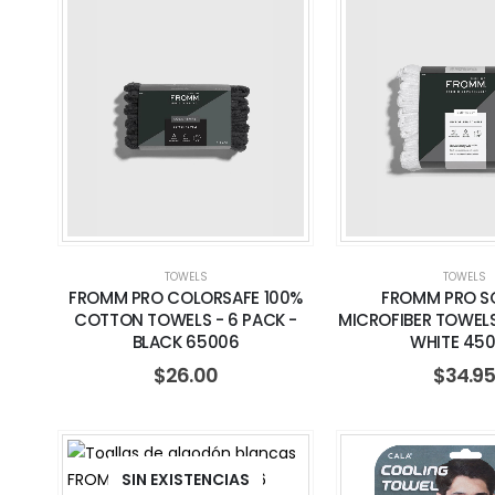
TOWELS
TOWELS
FROMM PRO COLORSAFE 100%
FROMM PRO S
COTTON TOWELS - 6 PACK -
MICROFIBER TOWELS 
BLACK 65006
WHITE 45
$
26.00
$
34.9
SIN EXISTENCIAS