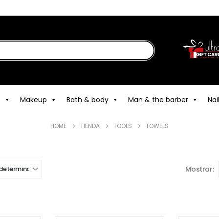
e
Makeup
Bath & body
Man & the barber
Nai
HOME
TIENDA
TOOLS
TOWELS
Mostrar: