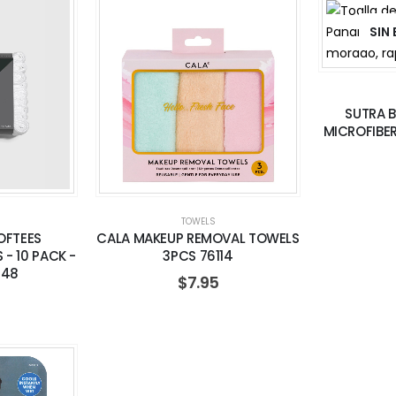
SIN
SUTRA B
MICROFIBER
TOWELS
OFTEES
CALA MAKEUP REMOVAL TOWELS
- 10 PACK -
3PCS 76114
048
$
7.95
5