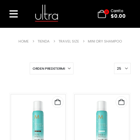
Carrito
0
$
0.00
HOME
TIENDA
TRAVEL SIZE
MINI DRY SHAMPOO