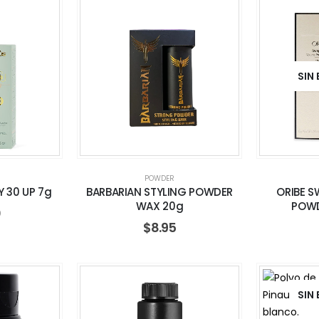
SIN
POWDER
Y 30 UP 7g
BARBARIAN STYLING POWDER
ORIBE S
WAX 20g
POWD
0
$
8.95
SIN