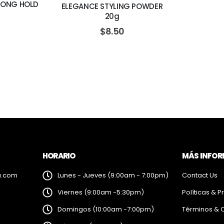
RONG HOLD
ELEGANCE STYLING POWDER
20g
$
8.50
HORARIO
MÁS INFO
a.com
Lunes - Jueves (9:00am - 7:00pm)
Contact Us
Viernes (9:00am -5:30pm)
Políticas & P
Domingos (10:00am -7:00pm)
Términos & 