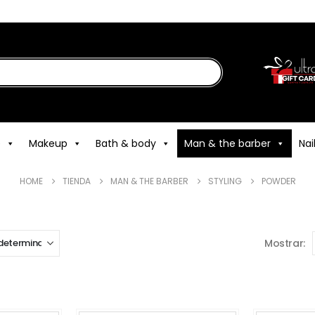
e
Makeup
Bath & body
Man & the barber
Nai
HOME
TIENDA
MAN & THE BARBER
STYLING
POWDER
Mostrar: