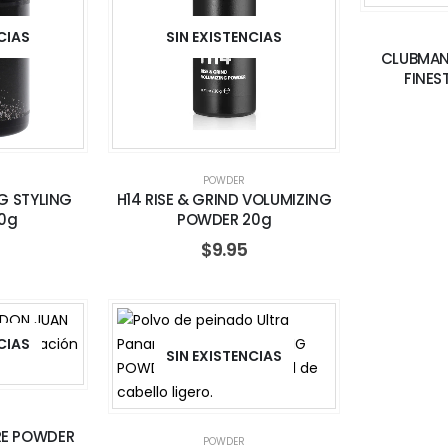
CIAS
SIN EXISTENCIAS
CLUBMAN
FINES
POWDER
G STYLING
H14 RISE & GRIND VOLUMIZING
0g
POWDER 20g
$
9.95
CIAS
SIN EXISTENCIAS
RE POWDER
POWDER