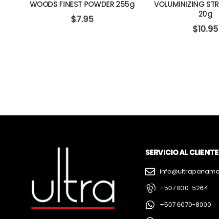
WOODS FINEST POWDER 255g
VOLUMINIZING ST
20g
$
7.95
$
10.95
SERVICIO AL CLIENTE
info@ultrapanam
+507 830-5264
+507 6070-8000