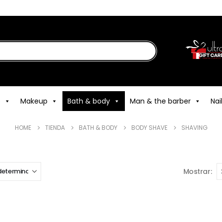
e
Makeup
Bath & body
Man & the barber
Nai
HOME
TIENDA
BATH & BODY
BODY SHAVE
SHAVING
Mostrar: