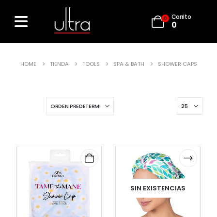
Carrito
0
0
HOME
TIENDA
TOOLS
SPA & BATH
SHOWER CAPS
SIN EXISTENCIAS