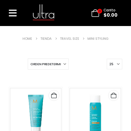
Carrito
0
$
0.00
HOME
TIENDA
TRAVEL SIZE
MINI STYLING