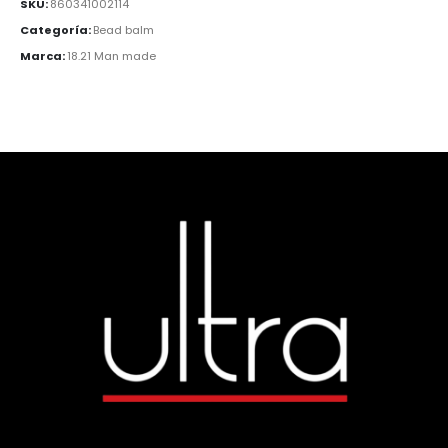
SKU:
860341002114
Categoría:
Bead balm
Marca:
18.21 Man made