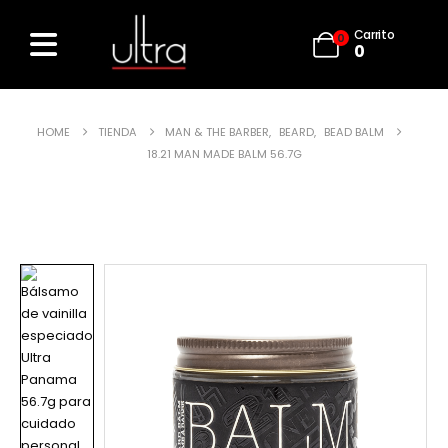
Carrito
0
0
HOME
TIENDA
MAN & THE BARBER
,
BEARD
,
BEAD BALM
18.21 MAN MADE BALM 56.7G