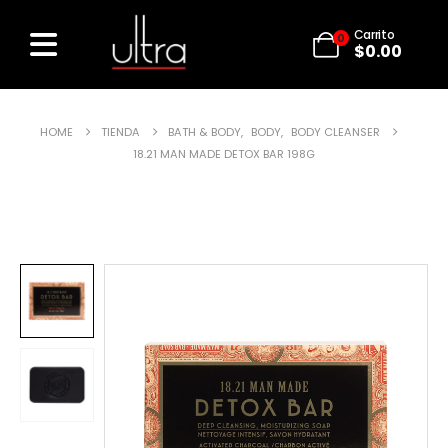
Carrito
0
$
0.00
HOME
TIENDA
BATH & BODY
,
BODY
,
BODY CLEANSER
18.21 MAN MADE DETOX BAR 198G