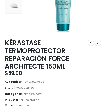
KÉRASTASE
TERMOPROTECTOR
REPARACIÓN FORCE
ARCHITECTE 150ML
$
59.00
Availability:
Hay existencias
SKU:
3474630652439
Categoría:
Termoprotector
Etiqueta:
Ker Resistance
Marca:
Kérastase