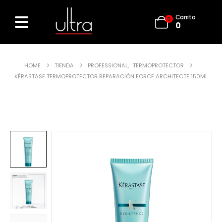
Carrito
0
0
HOME
TIENDA
PROFESSIONAL
,
TERMOPROTECTOR
KÉRASTASE TERMOPROTECTOR REPARACIÓN FORCE ARCHITECTE 150ML