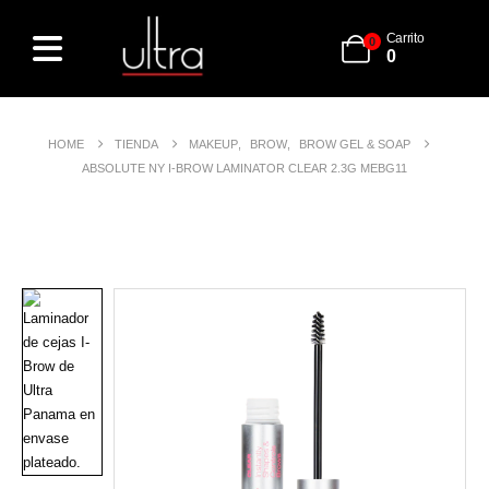
Carrito
0
0
HOME
TIENDA
MAKEUP
,
BROW
,
BROW GEL & SOAP
ABSOLUTE NY I-BROW LAMINATOR CLEAR 2.3G MEBG11