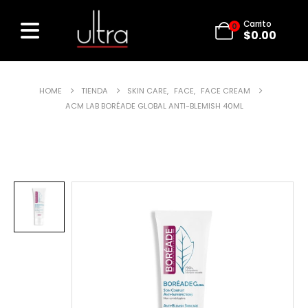
Carrito
0
$
0.00
HOME
TIENDA
SKIN CARE
,
FACE
,
FACE CREAM
ACM LAB BORÉADE GLOBAL ANTI-BLEMISH 40ML