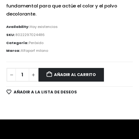
fundamental para que actúe el color y el polvo
decolorante.
Availability:
Hay existencias
SKU:
8022297024486
Categoría:
Peróxido
Marca:
Alfaparf milano
AÑADIR AL CARRITO
AÑADIR A LA LISTA DE DESEOS