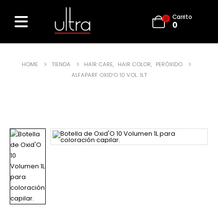
Carrito
0
0
HOME
TIENDA
HAIR CARE
,
HAIR COLOR
,
PERÓXIDO
ALFAPARF OXID’O 10 VOL. 1LT