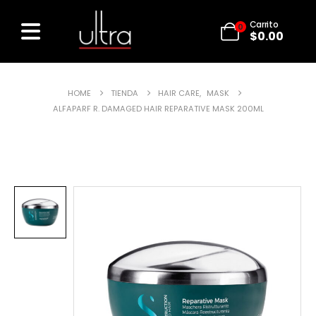
Carrito
0
$
0.00
HOME
TIENDA
HAIR CARE
,
MASK
ALFAPARF R. DAMAGED HAIR REPARATIVE MASK 200ML