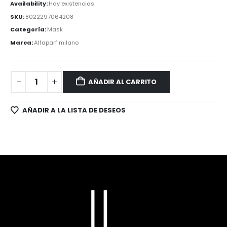
Availability:
Hay existencias
SKU:
8022297064208
Categoría:
Mask
Marca:
Alfaparf milano
AÑADIR AL CARRITO
AÑADIR A LA LISTA DE DESEOS