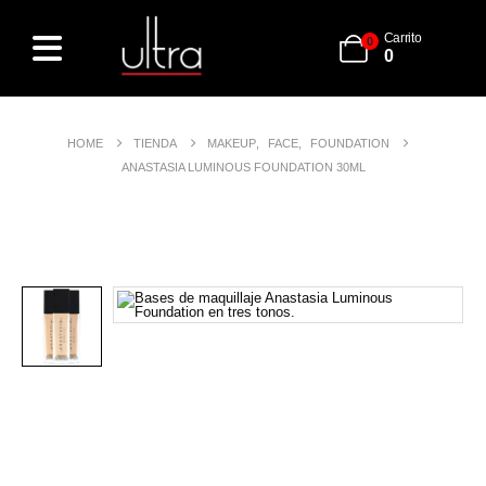
Carrito
0
0
HOME
TIENDA
MAKEUP
,
FACE
,
FOUNDATION
ANASTASIA LUMINOUS FOUNDATION 30ML