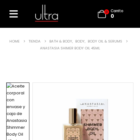
Carrito
0
0
HOME
TIENDA
BATH & BODY
,
BODY
,
BODY OIL & SERUMS
ANASTASIA SHIMER BODY OIL 45ML