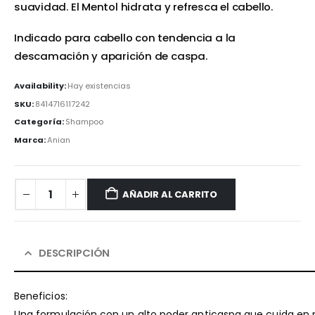
suavidad. El Mentol hidrata y refresca el cabello.
Indicado para cabello con tendencia a la
descamación y aparición de caspa.
Availability:
Hay existencias
SKU:
8414716117242
Categoría:
Shampoo
Marca:
Anian
AÑADIR AL CARRITO
DESCRIPCIÓN
Beneficios:
Una formulación con un alto poder anticaspa que cuida en pr