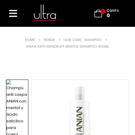
Carrito
0
0
HOME
TIENDA
HAIR CARE
,
SHAMPOO
ANIAN ANTI-DANDRUFF MENTOL SHAMPOO 400ML