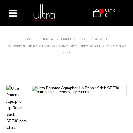
Carrito
0
0
HOME
TIENDA
MAKEUP
,
LIPS
,
LIP BALM
AQUAPHOR LIP REPAIR STICK + SUNSCREEN REPAIRS & PROTECTS SPF30
4.8G