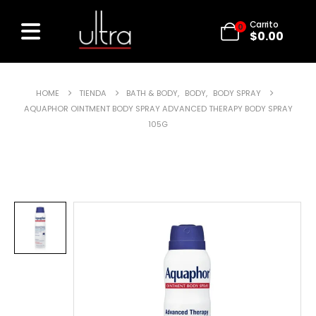
Carrito
0
$
0.00
HOME
TIENDA
BATH & BODY
,
BODY
,
BODY SPRAY
AQUAPHOR OINTMENT BODY SPRAY ADVANCED THERAPY BODY SPRAY
105G