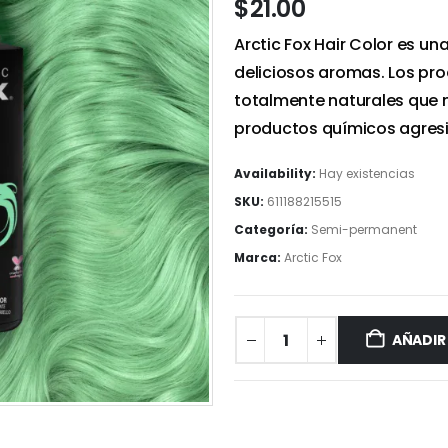
$
21.00
Arctic Fox Hair Color es u
deliciosos aromas. Los pr
totalmente naturales que n
productos químicos agresi
Availability:
Hay existencias
SKU:
611188215515
Categoría:
Semi-permanent
Marca:
Arctic Fox
AÑADIR