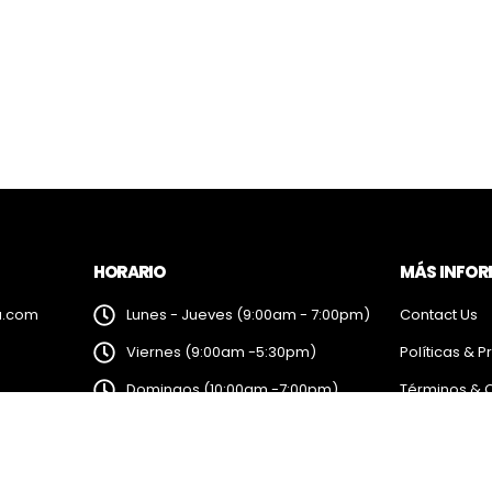
HORARIO
MÁS INFO
a.com
Lunes - Jueves (9:00am - 7:00pm)
Contact Us
Viernes (9:00am -5:30pm)
Políticas & P
Domingos (10:00am -7:00pm)
Términos & 
Sábados (Cerrado)
Feriados (10:00am -7:00pm)