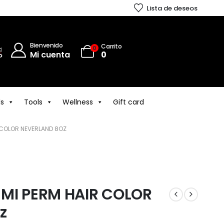
Lista de deseos
Bienvenido
Carrito
0
Mi cuenta
0
ls
Tools
Wellness
Gift card
 COLOR NEVERLAND 8OZ
EMI PERM HAIR COLOR
z