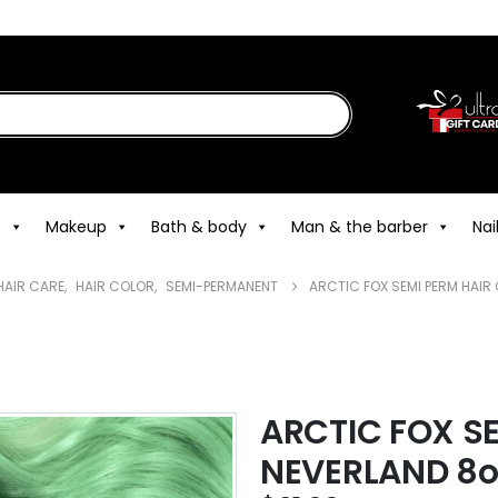
e
Makeup
Bath & body
Man & the barber
Nai
HAIR CARE
,
HAIR COLOR
,
SEMI-PERMANENT
ARCTIC FOX SEMI PERM HAIR
ARCTIC FOX S
NEVERLAND 8o