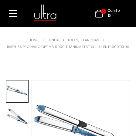
Carrito
0
0
HOME
TIENDA
TOOLS
,
PLANCHAS
BABYLISS PRO NANO OPTIMA 9000 TITANIUM FLAT XL 1 1/4 BNT9000TXLUX