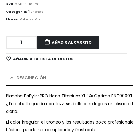
SKU:
074108516060
Categoría:
Planchas
Marca:
Babyliss Pro
AÑADIR AL CARRITO
AÑADIR A LA LISTA DE DESEOS
DESCRIPCIÓN
Plancha BaBylissPRO Nano Titanium XL 1¼» Optima BNT9000T
¿Tu cabello queda con frizz, sin brillo o no logras un alis
diaria.
El calor irregular, el tironeo y los resultados poco profesio
básicas puede ser complicado y frustrante.