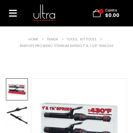
Carrito
0
$
0.00
HOME
TIENDA
TOOLS
,
KIT TOOLS
BABYLISS PRO NANO TITANIUM RAPIDO 1″ & 1 1/4″ TENAZAS