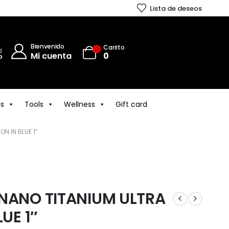
Lista de deseos
Bienvenido
Carrito
0
Mi cuenta
0
ls
Tools
Wellness
Gift card
N IN BLUE 1″
 NANO TITANIUM ULTRA
LUE 1″