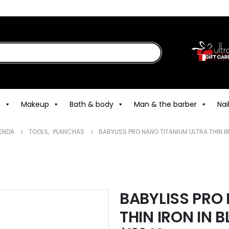
e
Makeup
Bath & body
Man & the barber
Nai
IENDA
TOOLS
,
PLANCHAS
BABYLISS PRO NANO TITANIUM ULTRA THIN IRO
BABYLISS PRO
THIN IRON IN B