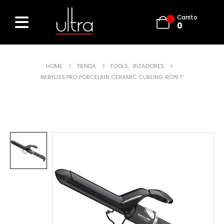
Carrito
0
0
HOME
TIENDA
TOOLS
,
RIZADORES
BABYLISS PRO PORCELAIN CERAMIC CURLING IRON 1″