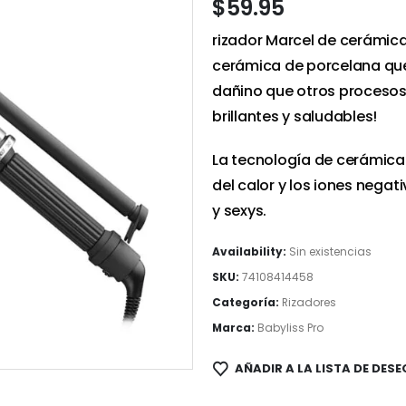
$
59.95
rizador Marcel de cerámica
cerámica de porcelana que
dañino que otros procesos
brillantes y saludables!
La tecnología de cerámica
del calor y los iones negat
y sexys.
Availability:
Sin existencias
SKU:
74108414458
Categoría:
Rizadores
Marca:
Babyliss Pro
AÑADIR A LA LISTA DE DESE