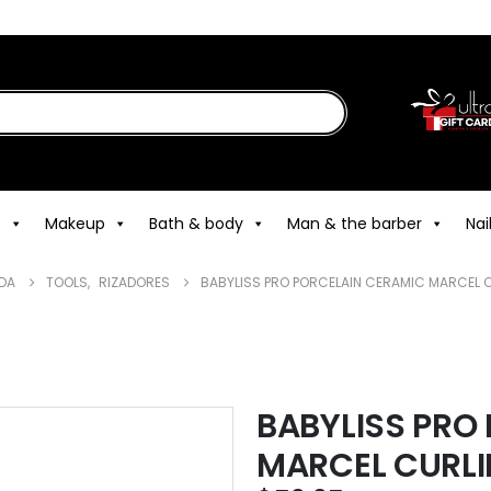
e
Makeup
Bath & body
Man & the barber
Nai
NDA
TOOLS
,
RIZADORES
BABYLISS PRO PORCELAIN CERAMIC MARCEL C
BABYLISS PRO
MARCEL CURLIN