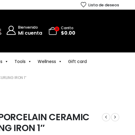
Lista de deseos
Bienvenido
Carrito
0
Mi cuenta
$
0.00
ls
Tools
Wellness
Gift card
URLING IRON 1″
 PORCELAIN CERAMIC
G IRON 1″