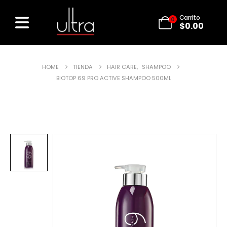
Carrito
0
$
0.00
HOME
TIENDA
HAIR CARE
,
SHAMPOO
BIOTOP 69 PRO ACTIVE SHAMPOO 500ML