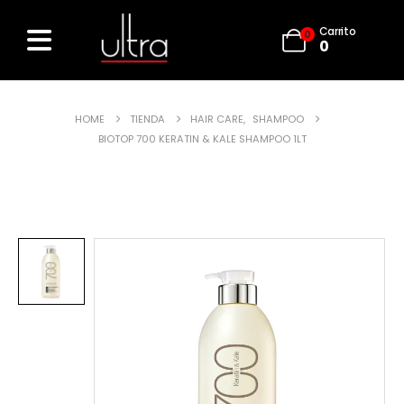
Carrito
0
0
HOME
TIENDA
HAIR CARE
,
SHAMPOO
BIOTOP 700 KERATIN & KALE SHAMPOO 1LT