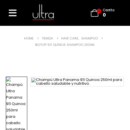
Carrito
0
0
HOME
TIENDA
HAIR CARE
,
SHAMPOO
BIOTOP 911 QUINOA SHAMPOO 250ML