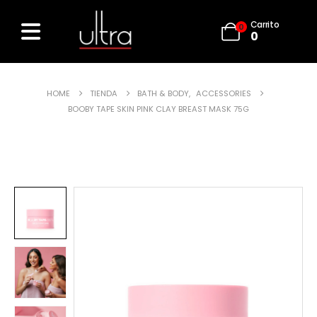
Carrito
0
0
HOME
TIENDA
BATH & BODY
,
ACCESSORIES
BOOBY TAPE SKIN PINK CLAY BREAST MASK 75G