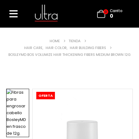
Carrito
0
0
HOME
TIENDA
HAIR CARE
,
HAIR COLOR
,
HAIR BUILDING FIBERS
BOSLEYMD BOS VOLUMIZE HAIR THICKENING FIBERS MEDIUM BROWN 12G
OFERTA