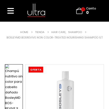
Carrito
0
0
HOME
TIENDA
HAIR CARE
,
SHAMPOO
BOSLEYMD BOSREVIVE NON COLOR-TREATED NOURISHING SHAMPOO 1LT
OFERTA