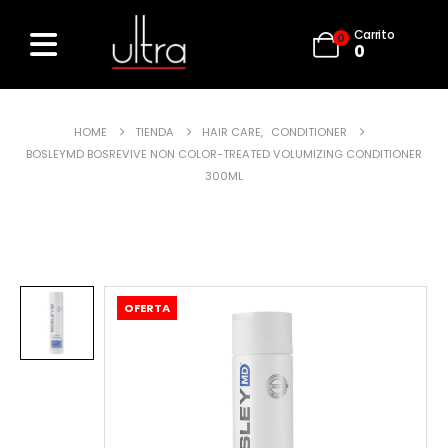
Carrito
0
0
HOME
TIENDA
HAIR CARE
,
CONDITIONER
BOSLEYMD BOSREVIVE NON COLOR-TREATED VOLUMIZING CONDITIONER
300ML
OFERTA