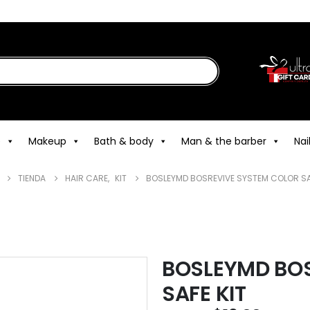
e
Makeup
Bath & body
Man & the barber
Nai
TIENDA
HAIR CARE
,
KIT
BOSLEYMD BOSREVIVE SYSTEM COLOR SA
BOSLEYMD BOS
SAFE KIT