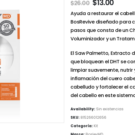
$
13.00
$
26.00
Ayuda a restaurar el cabell
BosRevive diseñado para ca
pasos que consta de un Ch
Voluminizador y un Tratam
El Saw Palmetto, Extracto 
que bloquean el DHT se com
limpiar suavemente, nutrir 
inflamación del cuero cabe
cabelludo y fortalecer el 
del cabello en este sistem
Availability:
Sin existencias
SKU:
815266012656
Categoría:
Kit
Marca:
BosleyMD