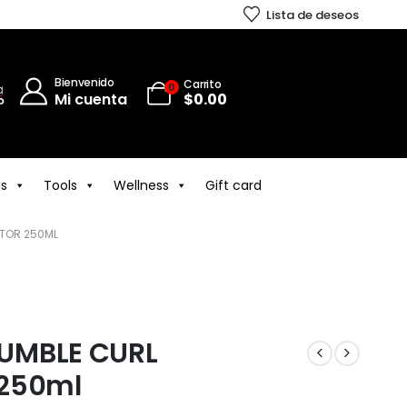
Lista de deseos
Bienvenido
Carrito
0
Mi cuenta
$
0.00
ls
Tools
Wellness
Gift card
ATOR 250ML
UMBLE CURL
 250ml