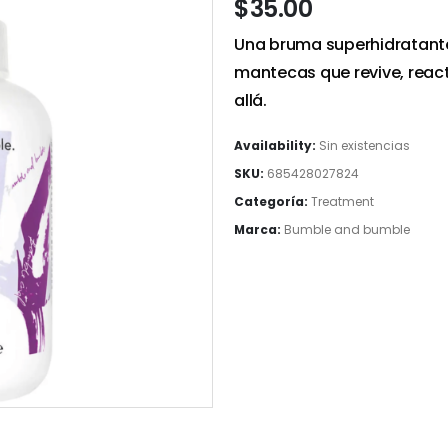
$
35.00
Una bruma superhidratante
mantecas que revive, reacti
allá.
Availability:
Sin existencias
SKU:
685428027824
Categoría:
Treatment
Marca:
Bumble and bumble