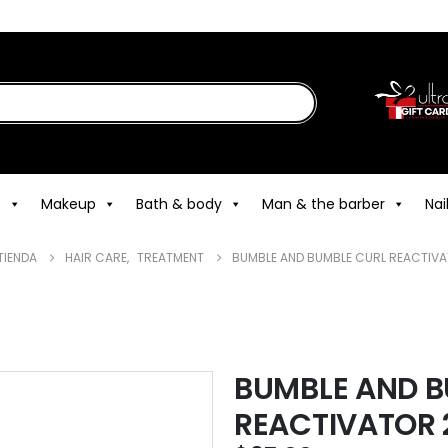
e
Makeup
Bath & body
Man & the barber
Nai
TIENDA
HAIR CARE
,
TREATMENT
BUMBLE AND BUMBLE CURL REACTIV
BUMBLE AND B
REACTIVATOR