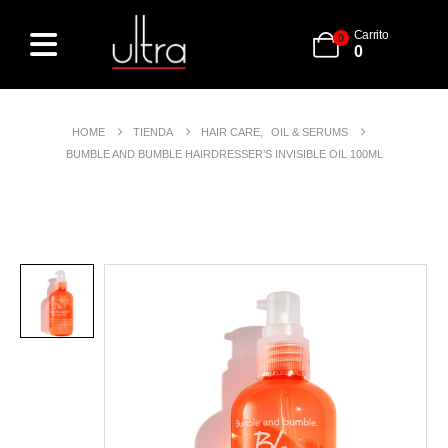
Carrito
0
0
HOME
TIENDA
HAIR CARE
,
OIL & SERUMS
BUMBLE AND BUMBLE HAIRDRESSER’S INVISIBLE OIL 100ML