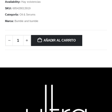
Availability:
Hay existencias
SKU:
685428013919
Categoría:
Oil & Serums
Marca:
Bumble and bumble
AÑADIR AL CARRITO