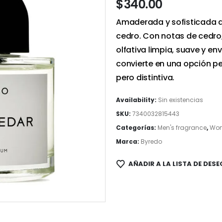
$
340.00
Amaderada y sofisticada q
cedro. Con notas de cedro, 
olfativa limpia, suave y en
convierte en una opción pe
pero distintiva.
Availability:
Sin existencias
SKU:
7340032815443
Categorías:
Men's fragrance
,
Wom
Marca:
Byredo
AÑADIR A LA LISTA DE DESE