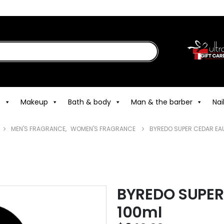
e
Makeup
Bath & body
Man & the barber
Nai
MEN'S FRAGRANCE
,
WOMEN'S FRAGRANCE
BYREDO SUPER CEDAR EAU
BYREDO SUPER
100ml