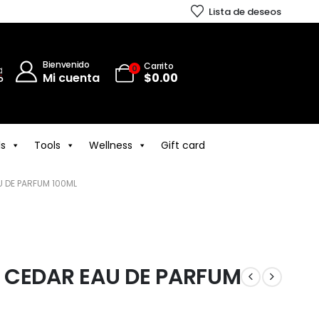
Lista de deseos
Bienvenido
Carrito
0
Mi cuenta
$
0.00
ls
Tools
Wellness
Gift card
 DE PARFUM 100ML
 CEDAR EAU DE PARFUM