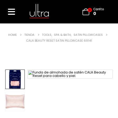
Carrito
0
0
HOME
TIENDA
TOOLS
,
SPA & BATH
,
SATIN PILLOWCASES
CALA BEAUTY RESET SATIN PILLOWCASE 69141