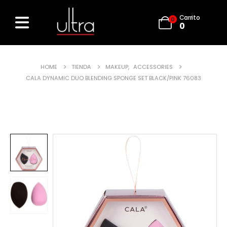
Carrito
0
0
HOME
TIENDA
MAKEUP
,
ACCESSORIES
CALA DYNAMIC DUO BLENDING SPONGE SET BLACK/PINK 76083