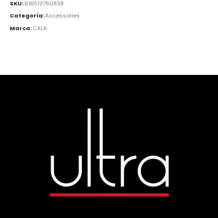
SKU:
616513760838
Categoría:
Accessories
Marca:
CALA