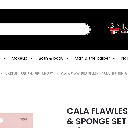
e
Makeup
Bath & body
Man & the barber
Nai
MAKEUP
,
BRUSH
,
BRUSH SET
CALA FLAWLESS FINISH KABUKI BRUSH &
CALA FLAWLES
& SPONGE SET