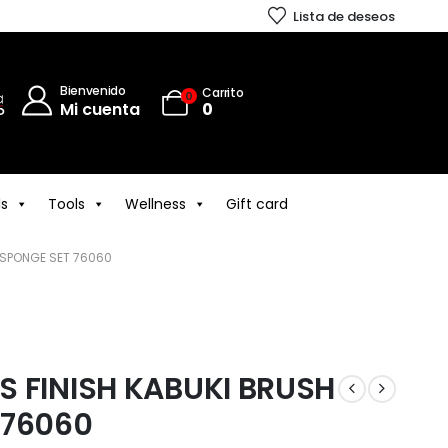
Lista de deseos
Bienvenido
Carrito
0
Mi cuenta
0
ls
Tools
Wellness
Gift card
 SPONGE SET 76060
S FINISH KABUKI BRUSH
 76060