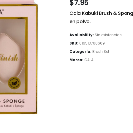
$
7.95
Cala Kabuki Brush & Spong
en polvo.
Availability:
Sin existencias
SKU:
616513760609
Categoría:
Brush Set
Marca:
CALA