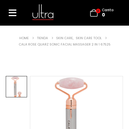
Carrito
0
0
HOME
TIENDA
SKIN CARE
,
SKIN CARE TOOL
CALA ROSE QUARZ SONIC FACIAL MASSAGER 2 IN 1 67525