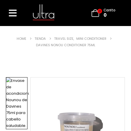
Carrito
0
0
HOME
TIENDA
TRAVEL SIZE
,
MINI CONDITIONER
DAVINES NONOU CONDITIONER 75ML