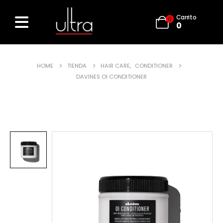
Carrito
0
0
HOME
TIENDA
HAIR CARE
,
CONDITIONER
DAVINES OI CONDITIONER