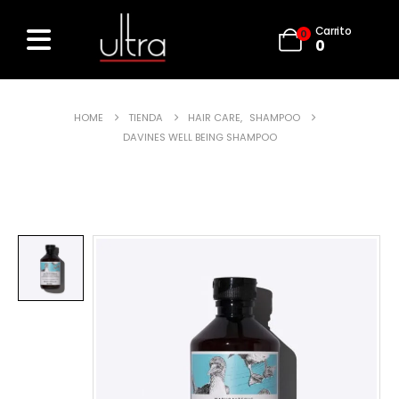
Carrito
0
0
HOME
TIENDA
HAIR CARE
,
SHAMPOO
DAVINES WELL BEING SHAMPOO