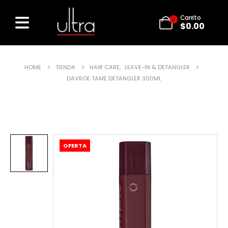
Carrito
0
$
0.00
HOME
TIENDA
HAIR CARE
,
LEAVE-IN & DETANGLER
DAVROE TAME DETANGLER 300ML
OFERTA