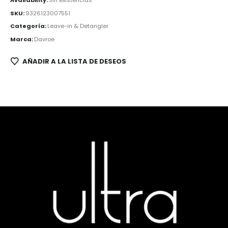
SKU:
9326123007551
Categoría:
Leave-in & Detangler
Marca:
Davroe
AÑADIR A LA LISTA DE DESEOS