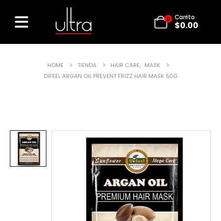
Carrito
0
$
0.00
HOME
TIENDA
HAIR CARE
,
MASK
DIFEEL ARGAN OIL PREVENT FRIZZ HAIR MASK 50G