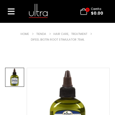
Carrito
0
$
0.00
HOME
TIENDA
HAIR CARE
,
TREATMENT
DIFEEL BIOTIN ROOT STIMULATOR 75ML